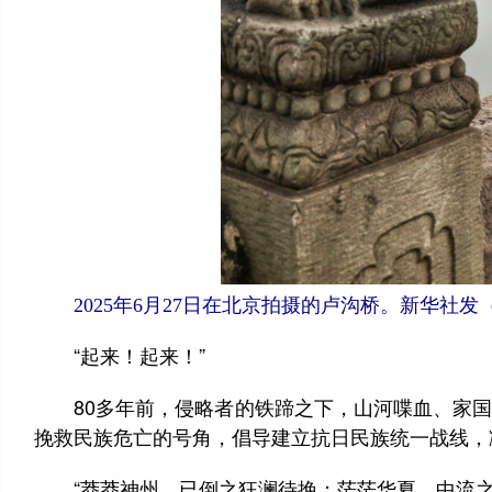
2025年6月27日在北京拍摄的卢沟桥。新华社发
“起来！起来！”
80多年前，侵略者的铁蹄之下，山河喋血、家国
挽救民族危亡的号角，倡导建立抗日民族统一战线，
“莽莽神州，已倒之狂澜待挽；茫茫华夏，中流之