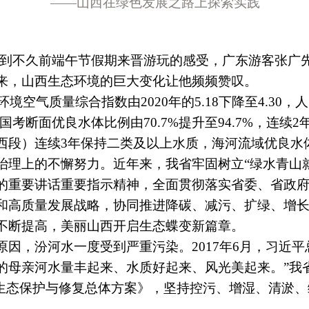
——山西在绿色发展之路上探索实践
说到不久前端午节假期来晋游玩的感受，广东游客张广
来，山西生态环境的巨大变化让他频频赞叹。
气质量综合指数由2020年的5.18下降至4.30，人民
国考断面优良水体比例由70.7%提升至94.7%，连
段）连续3年保持二类及以上水质，海河流域优良水体
上的不懈努力。近年来，我省牢固树立“绿水青山就
的重要讲话重要指示精神，全面贯彻落实省委、省政
和高质量发展战略，协同推进降碳、减污、扩绿、增
不断提高，美丽山西开启生态蝶变新篇章。
，汾河水一度受到严重污染。2017年6月，习近平
的母亲河水量丰起来、水质好起来、风光美起来。”我
生态保护与修复总体方案》，坚持控污、增湿、清淤、