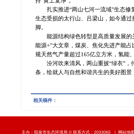
持“黄土复净”。
扎实推进“两山七河一流域”生态修复治
生态受损的太行山、吕梁山，如今通过
脚。
能源结构绿色转型是高质量发展的关
能源+”大文章，煤炭、焦化先进产能占比
规天然气产量超过165亿立方米，氢能
汾河吹来清风，两山重披“绿衣”，传
条，绘就人与自然和谐共生的美好图景
相关稿件：
主办：阳泉市生态环境局 © 联系方式：2033065
网站地