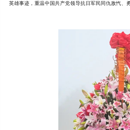
英雄事迹，重温中国共产党领导抗日军民同仇敌忾、